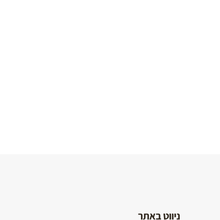
שמלה
מסתובבת
לילדות
לבן מותק
₪
120
ניווט באתר