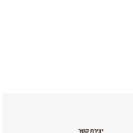
ציפורי
שמלה
ציפורי
מתנפנפת
ציפורי
אויש!!!!
שמלה
תותים
מסתובבת
₪
120
₪
120
יצירת קשר