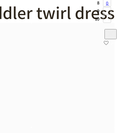
8
0
dler twirl dress
9
10
דף הבית
/
מוצרים המתויגים “kids dress toddler twirl dress”