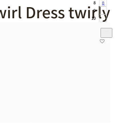
8
0
irl Dress twirly
9
10
דף הבית
/
מוצרים המתויגים “Twirl Dress twirly”