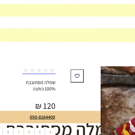
★
★
★
★
★
שמלה מסתובבת
100% כותנה
₪
120
050-8164400
פורי שמלה מסתובבת
8
7
6
5
4