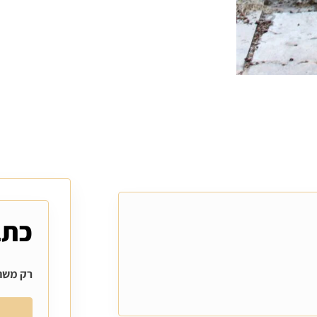
כתב
רק משתמ